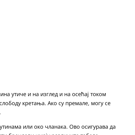
ина утиче и на изглед и на осећај током
слободу кретања. Ако су премале, могу се
.
бутинама или око чланака. Ово осигурава да