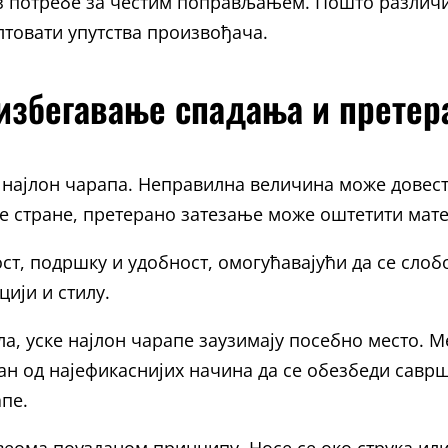
без потребе за честим поправљањем. Пошто различ
лтовати упутства произвођача.
 избегавање спадања и претер
 најлон чарапа. Неправилна величина може довест
 стране, претерано затезање може оштетити матер
т, подршку и удобност, омогућавајући да се слобо
ији и стилу.
ла, уске најлон чарапе заузимају посебно место. 
едан од најефикаснијих начина да се обезбеди сав
апе.
веома поузданом принципу. Носе се око струка ил