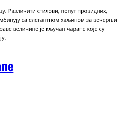
у. Различити стилови, попут провидних,
комбинују са елегантном хаљином за вечерњи
аве величине је кључан чарапе које су
ју.
апе