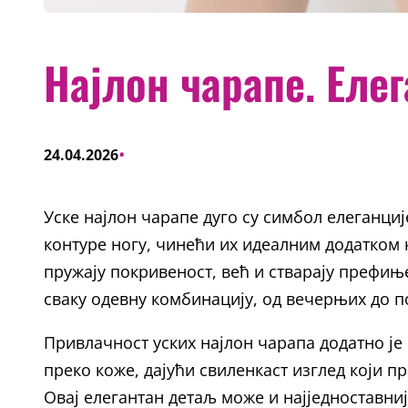
Најлон чарапе. Елег
•
24.04.2026
Уске најлон чарапе дуго су симбол елеганци
контуре ногу, чинећи их идеалним додатком к
пружају покривеност, већ и стварају префињ
сваку одевну комбинацију, од вечерњих до п
Привлачност уских најлон чарапа додатно ј
преко коже, дајући свиленкаст изглед који пр
Овај елегантан детаљ може и најједноставниј