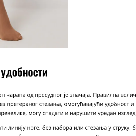
 удобности
н чарапа од пресудног је значаја. Правилна велич
ез претераног стезања, омогућавајући удобност и 
 превелике, могу спадати и нарушити уредан изглед
и линију ноге, без набора или стезања у струку, 