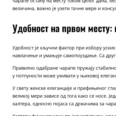
чарапе остану на месту током целог дана, 
величина, важно је узети тачне мере и консу
Удобност на првом месту:
Удобност је кључни фактор при избору уских
навлачење и умањује самопоуздање. Са друге
Правилно одабране чарапе пружају стабилнос
у потпуности може уживати у њиховој елеганц
У свету женске елеганције и префињеног сти
великој мери зависе од тога како се носе. Ј
халтера, односно појаса са држачима за чар
Халтери функционишу по једноставном, али 