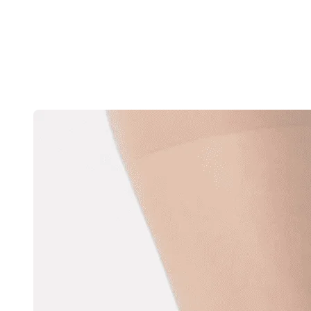
Скочи
на
садржај