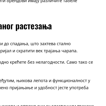
ити брендови имају различите табеле
аног растезања
и до спадања, што захтева стално
ијал и скратити век трајања чарапа.
дно крећете без нелагодности. Само тако се
Међутим, њихова лепота и функционалност у
ршено пријањање и удобност јесте употреба
и кукова и опремљени су еластичним тракама