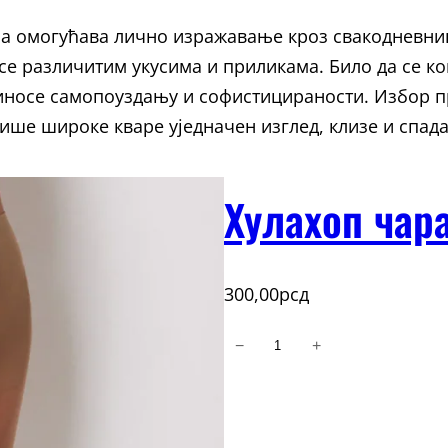
па омогућава лично изражавање кроз свакодневниц
 се различитим укусима и приликама. Било да се 
иносе самопоуздању и софистицираности. Избор пр
ише широке кваре уједначен изглед, клизе и спада
Хулахоп чар
300,00
рсд
−
+
Хулахоп
чарапе
количина