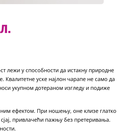
л.
ост лежи у способности да истакну природне
е. Квалитетне уске најлон чарапе не само да
иноси укупном дотераном изгледу и подиже
лним ефектом. При ношењу, оне клизе глатко
ан сјај, привлачећи пажњу без претеривања.
ности.