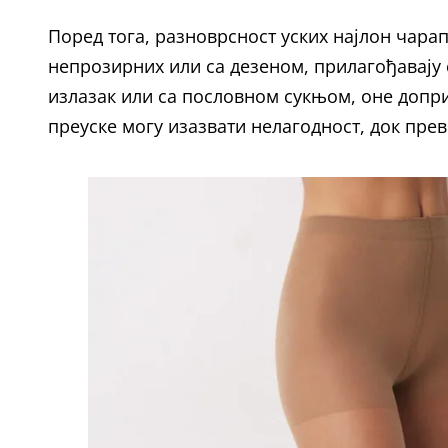
Поред тога, разноврсност уских најлон чара
непрозирних или са дезеном, прилагођавају
излазак или са пословном сукњом, оне допр
преуске могу изазвати нелагодност, док прев