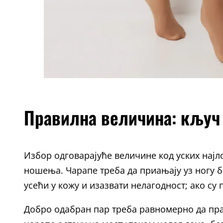
Правилна величина: кључ
Избор одговарајуће величине код уских најло
ношења. Чарапе треба да приањају уз ногу б
усећи у кожу и изазвати нелагодност; ако су
Добро одабран пар треба равномерно да прат