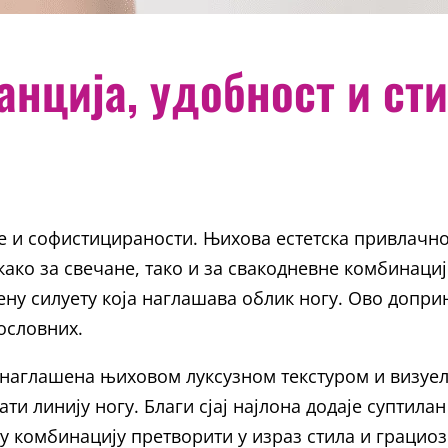
анција, удобност и сти
је и софистицираности. Њихова естетска привлачн
ако за свечане, тако и за свакодневне комбинациј
ену силуету која наглашава облик ногу. Ово допр
ословних.
е наглашена њиховом луксузном текстуром и визуе
ати линију ногу. Благи сјај најлона додаје суптил
у комбинацију претворити у израз стила и грациоз