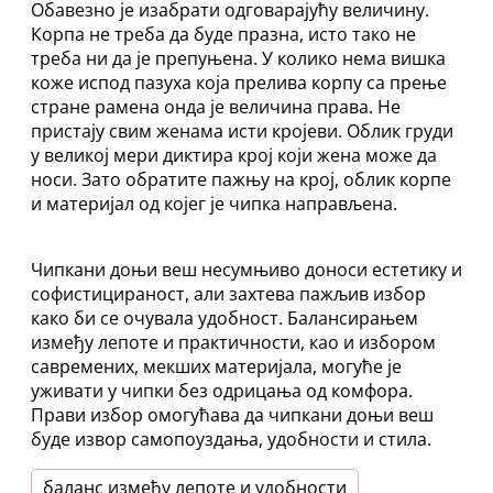
Обавезно је изабрати одговарајућу величину.
Корпа не треба да буде празна, исто тако не
треба ни да је препуњена. У колико нема вишка
коже испод пазуха која прелива корпу са прење
стране рамена онда је величина права. Не
пристају свим женама исти кројеви. Облик груди
у великој мери диктира крој који жена може да
носи. Зато обратите пажњу на крој, облик корпе
и материјал од којег је чипка направљена.
Чипкани доњи веш несумњиво доноси естетику и
софистицираност, али захтева пажљив избор
како би се очувала удобност. Балансирањем
између лепоте и практичности, као и избором
савремених, мекших материјала, могуће је
уживати у чипки без одрицања од комфора.
Прави избор омогућава да чипкани доњи веш
буде извор самопоуздања, удобности и стила.
баланс између лепоте и удобности