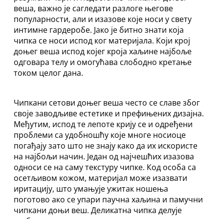
веша, важно је сагледати разлоге његове
популарности, али и изазове које носи у свету
интимне гардеробе. Јако је битно знати која
чипка се носи испод ког материјала. Који крој
доњег веша испод којег кроја хаљине најбоље
одговара телу и омогућава слободно кретање
током целог дана.
Чипкани сетови доњег веша често се славе због
своје заводљиве естетике и префињених дизајна.
Међутим, испод те лепоте крију се и одређени
проблеми са удобношћу које многе носиоце
погађају зато што не знају како да их искористе
на најбољи начин. Један од најчешћих изазова
односи се на саму текстуру чипке. Код особа са
осетљивом кожом, материјал може изазвати
иритацију, што умањује ужитак ношења
поготово ако се упари паучна хаљина и памучни
чипкани доњи веш. Деликатна чипка делује