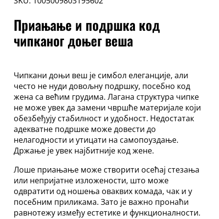
SKU:
1005009803195602
жицом
и
Приањање и подршка код
гаће
чипканог доњег веша
28А
–
52G
количина
Чипкани доњи веш је симбол елеганције, али
често не нуди довољну подршку, посебно код
жена са већим грудима. Лагана структура чипке
не може увек да замени чвршће материјале који
обезбеђују стабилност и удобност. Недостатак
адекватне подршке може довести до
нелагодности и утицати на самопоуздање.
Држање је увек најбитније код жене.
Лоше приањање може створити осећај стезања
или непријатне изложености, што може
одвратити од ношења оваквих комада, чак и у
посебним приликама. Зато је важно пронаћи
равнотежу између естетике и функционалности.