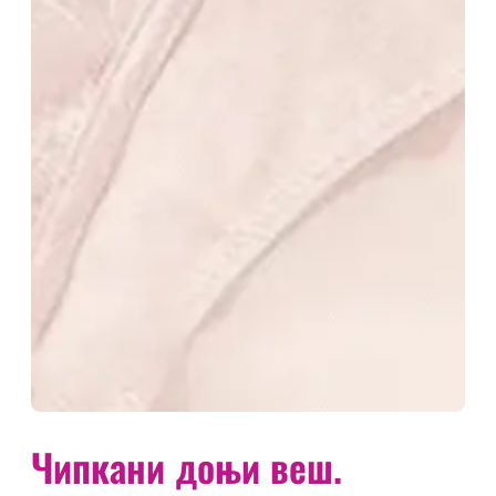
Чипкани доњи веш.