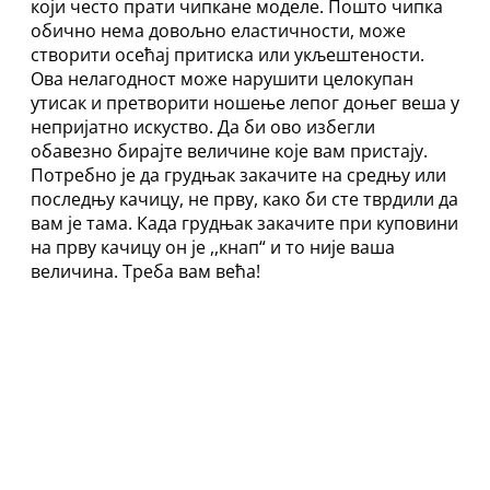
који често прати чипкане моделе. Пошто чипка
обично нема довољно еластичности, може
створити осећај притиска или укљештености.
Ова нелагодност може нарушити целокупан
утисак и претворити ношење лепог доњег веша у
непријатно искуство. Да би ово избегли
обавезно бирајте величине које вам пристају.
Потребно је да грудњак закачите на средњу или
последњу качицу, не прву, како би сте тврдили да
вам је тама. Када грудњак закачите при куповини
на прву качицу он је ,,кнап“ и то није ваша
величина. Треба вам већа!