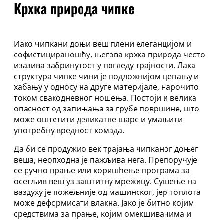
грудњак
Крхка природа чипке
са
жицом
25А
–
Иако чипкани доњи веш плени елеганцијом и
52G
софистицираношћу, његова крхка природа често
количина
изазива забринутост у погледу трајности. Лака
структура чипке чини је подложнијом цепању и
хабању у односу на друге материјале, нарочито
током свакодневног ношења. Постоји и велика
опасност од запињања за грубе површине, што
може оштетити деликатне шаре и умањити
употребну вредност комада.
Да би се продужио век трајања чипканог доњег
веша, неопходна је пажљива нега. Препоручује
се ручно прање или коришћење програма за
осетљив веш уз заштитну мрежицу. Сушење на
ваздуху је пожељније од машинског, јер топлота
може деформисати влакна. Јако је битно којим
средствима за прање, којим омекшивачима и