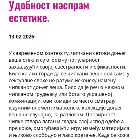
Удобност наспрам
естетике.
13.02.2026
•
У савременом контексту, чипкани сетови доњег
веша стекли су огромну популарност
захваљујући својој свестраности и ефикасности.
Било ко ако тврди да се чипкани веш носи само у
сексуалне сврхе не разуме исконску намену
чипканог доњег веша. Било да је реч о нежном
чипканом грудњаку или богато украшеној
комбинацији, ови комади се често сматрају
кључним елементима женске колекције доњег
веша не случајно, са разлогом. Прозирност
чипке ствара лаган и гладак слој испод одеће а
пре коже, омогућавајући игру између материјала
и њихово слободно и лако кретање. Када се кожа