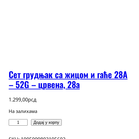
Сет грудњак са жицом и гаће 28А
– 52G – црвена, 28a
1.299,00
рсд
На залихама
Сет
Додај у корпу
грудњак
са