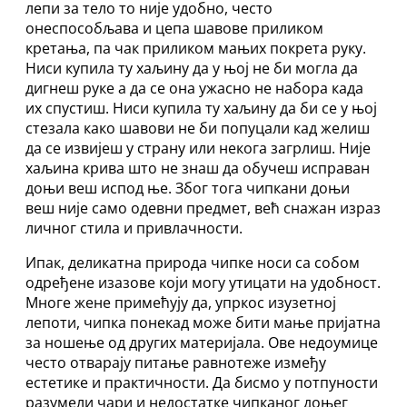
лепи за тело то није удобно, често
онеспособљава и цепа шавове приликом
кретања, па чак приликом мањих покрета руку.
Ниси купила ту хаљину да у њој не би могла да
дигнеш руке а да се она ужасно не набора када
их спустиш. Ниси купила ту хаљину да би се у њој
стезала како шавови не би попуцали кад желиш
да се извијеш у страну или некога загрлиш. Није
хаљина крива што не знаш да обучеш исправан
доњи веш испод ње. Због тога чипкани доњи
веш није само одевни предмет, већ снажан израз
личног стила и привлачности.
Ипак, деликатна природа чипке носи са собом
одређене изазове који могу утицати на удобност.
Многе жене примећују да, упркос изузетној
лепоти, чипка понекад може бити мање пријатна
за ношење од других материјала. Ове недоумице
често отварају питање равнотеже између
естетике и практичности. Да бисмо у потпуности
разумели чари и недостатке чипканог доњег