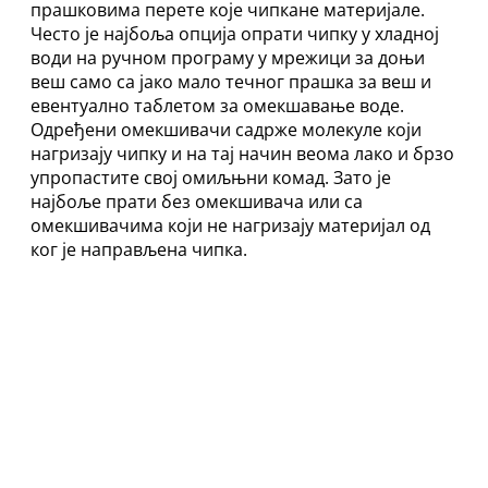
прашковима перете које чипкане материјале.
Често је најбоља опција опрати чипку у хладној
води на ручном програму у мрежици за доњи
веш само са јако мало течног прашка за веш и
евентуално таблетом за омекшавање воде.
Одређени омекшивачи садрже молекуле који
нагризају чипку и на тај начин веома лако и брзо
упропастите свој омиљњни комад. Зато је
најбоље прати без омекшивача или са
омекшивачима који не нагризају материјал од
ког је направљена чипка.