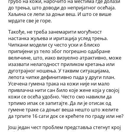
грубо на кожи, нарочито на местима где долази
до трења, што доводи до непријатног осећаја.
Хаљина се лепи за доњи веш. И што се више
мрдате све је горе.
Такође, не треба занемарити могућност
настанка жуљева и иритација услед трења.
Чипкани модели су често уски и блиско
припијени уз тело због погрешно одабране
величине, што, иако визуелно атрактивно, може
изазвати нелагодност приликом кретања или
дуготрајног ношења. У таквим ситуацијама,
лепота чипке дефинитивно пада у други план.
Усечена гумена трака на кожи није ни мало
привлачна нити сан било које жене која у својој
кожи се осећа удобно. Често смо навикли да
трпимо ипак се запитајте. Да ли је отисак од
гумене траке са доњег веша нешто што желите
да трпите 16 сати док се крећете по граду или не?
Још један чест проблем представља стегнут крој