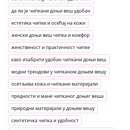
да ли је чипкани доњи веш удобан
естетика чипке и осећај на кожи
женски доњи веш чипка и комфор
женственост и практичност чипке
како изабрати удобан чипкани доњи веш
модни трендови у чипканом доњем вешу
осетљива кожа и чипкани материјали
предности и мане чипканог доњег веша
природни материјали у доњем вешу
синтетичка чипка и удобност