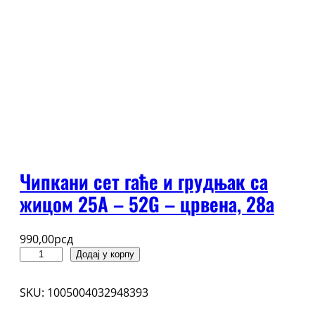
Чипкани сет гаће и грудњак са
жицом 25А – 52G – црвена, 28a
990,00
рсд
Чипкани
Додај у корпу
сет
гаће
SKU:
1005004032948393
и