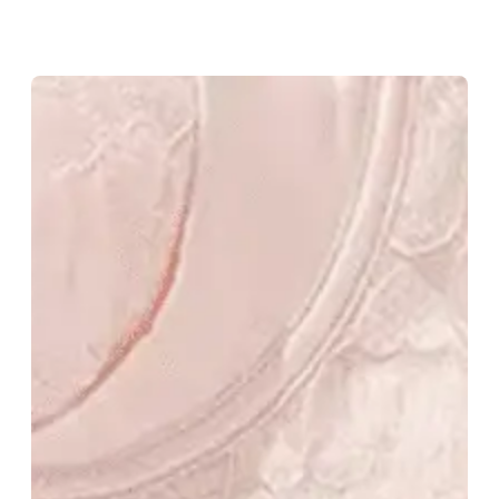
Скочи
на
садржај