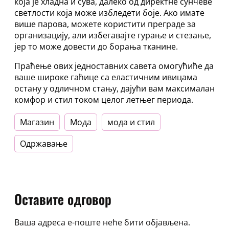
која је хладна и сува, далеко од директне сунчеве
жицом
светлости која може избледети боје. Ако имате
28А
више парова, можете користити преграде за
–
организацију, али избегавајте гурање и стезање,
52G
јер то може довести до борања тканине.
количина
Праћење ових једноставних савета омогућиће да
ваше широке гаћице са еластичним ивицама
остану у одличном стању, дајући вам максималан
комфор и стил током целог летњег периода.
Магазин
Мода
мода и стил
Одржавање
Оставите одговор
Ваша адреса е-поште неће бити објављена.