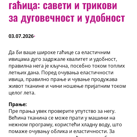
гаћица: савети и трикови
за дуговечност и удобност
03.07.2026
•
Да би ваше широке гаћице са еластичним
ивицама дуго задржале квалитет и удобност,
правилна нега је кључна, посебно током топлих
летњих дана. Поред очувања еластичности
ивица, правилно прање и чување продужава
живот тканине и чини ношење пријатним током
целог лета.
Прање:
Пре прања увек проверите упутство за негу.
Већина тканина се може прати у машини на
нежном програму, користећи хладну воду, што
помаже очувању облика и еластичности. За