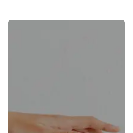
Скочи
на
садржај