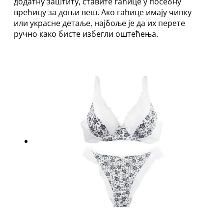
додатну заштиту, ставите гаћице у посебну
врећицу за доњи веш. Ако гаћице имају чипку
или украсне детаље, најбоље је да их перете
ручно како бисте избегли оштећења.