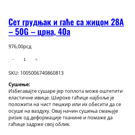
Сет грудњак и гаће са жицом 28А
– 50G – црна, 40a
976,00
рсд
Сет
−
+
грудњак
SKU:
1005006740860813
и
гаће
Сушење:
са
Избегавајте сушаре јер топлота може оштетити
жицом
еластичне ивице. Широке гаћице најбоље је
28А
положити на чист пешкир или их обесити да се
–
осуше на ваздуху. Овај начин сушења смањује
50G
ризик од деформације тканине и помаже да
количина
гаћице задрже свој облик.