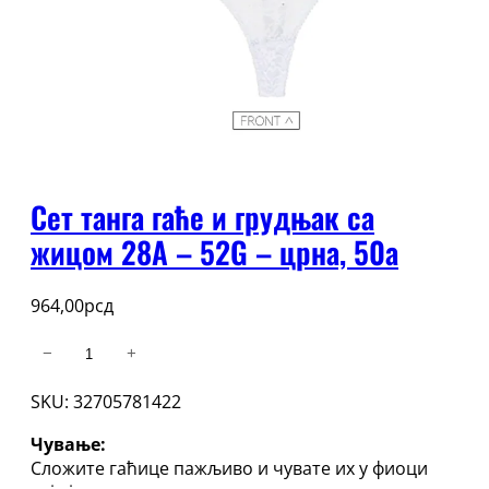
Сет танга гаће и грудњак са
жицом 28А – 52G – црна, 50a
964,00
рсд
Сет
−
+
танга
SKU:
32705781422
гаће
и
Чување:
грудњак
Сложите гаћице пажљиво и чувате их у фиоци
са