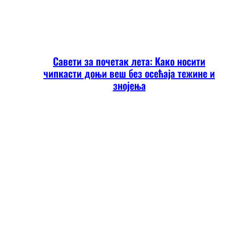
Савети за почетак лета: Како носити
чипкасти доњи веш без осећаја тежине и
знојења