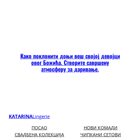
Како поклонити доњи веш својој девојци
овог Божића. Створите савршену
атмосферу за даривање.
KATARINA
Lingerie
ПОСАО
НОВИ КОМАДИ
СВАДБЕНА КОЛЕКЦИЈА
ЧИПКАНИ СЕТОВИ