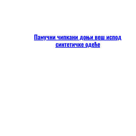
Памучни чипкани доњи веш испод
синтетичке одеће