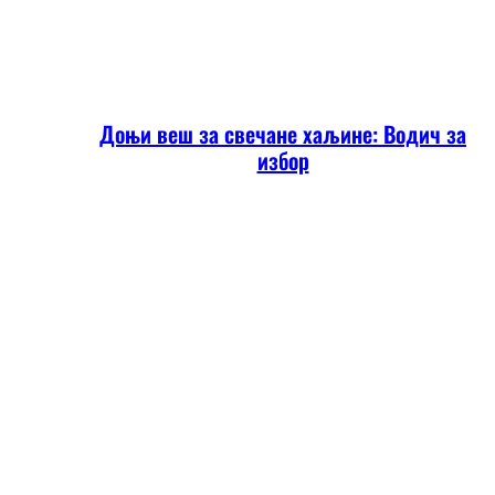
Доњи веш за свечане хаљине: Водич за
избор