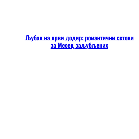
Љубав на први додир: романтични сетови
за Месец заљубљених