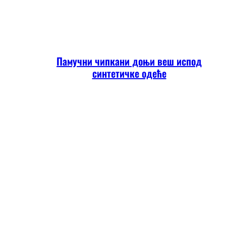
Памучни чипкани доњи веш испод
синтетичке одеће