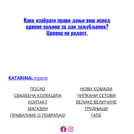
Како изабрати прави доњи веш испод
црвене хаљине за дан заљубљених?
Црвена на радост.
KATARINA
Lingerie
ПОСАО
НОВИ КОМАДИ
СВАДБЕНА КОЛЕКЦИЈА
ЧИПКАНИ СЕТОВИ
КОНТАКТ
ВЕЛИКЕ ВЕЛИЧИНЕ
МАГАЗИН
ГРУДЊАЦИ
ПРАВИЛНИК О ПОВРАЋАЈУ
ГАЋЕ
https://www.facebook.
https://www.instagr