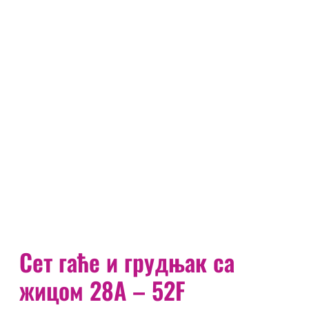
Сет гаће и грудњак са
жицом 28А – 52F