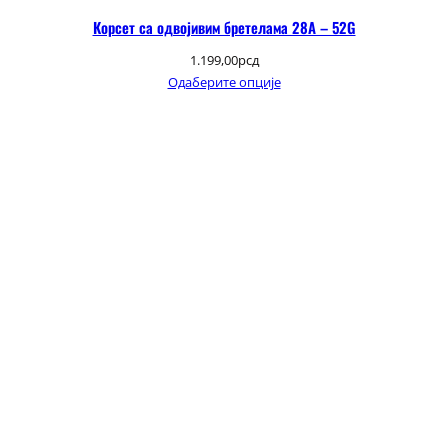
Корсет са одвојивим бретелама 28А – 52G
1.199,00
рсд
Одаберите опције