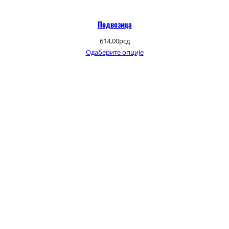
Подвезица
614,00
рсд
Одаберите опције