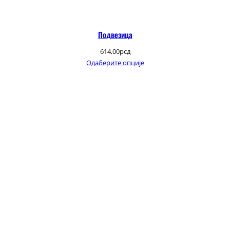
Подвезица
614,00
рсд
Одаберите опције