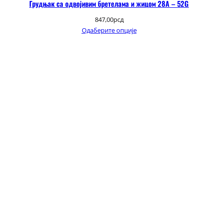
Грудњак са одвојивим бретелама и жицом 28А – 52G
847,00
рсд
Одаберите опције