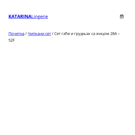
Скочи
на
KATARINA
Lingerie
садржај
Почетна
/
Чипкани сет
/ Сет гаће и грудњак са жицом 28А –
52F