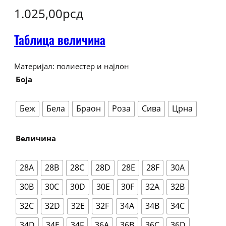
1.025,00
рсд
Таблица величина
Материјал: полиестер и најлон
Боја
Беж
Бела
Браон
Роза
Сива
Црна
Величина
28A
28B
28C
28D
28E
28F
30A
30B
30C
30D
30E
30F
32A
32B
32C
32D
32E
32F
34A
34B
34C
34D
34E
34F
36A
36B
36C
36D