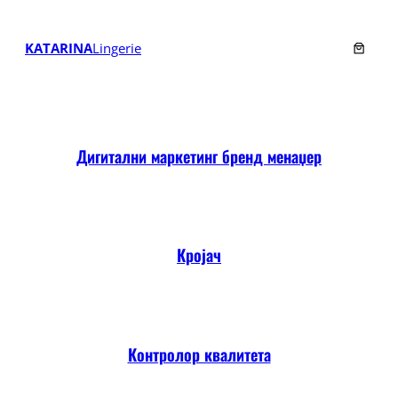
Скочи
на
KATARINA
Lingerie
садржај
Дигитални маркетинг бренд менаџер
Кројач
Контролор квалитета