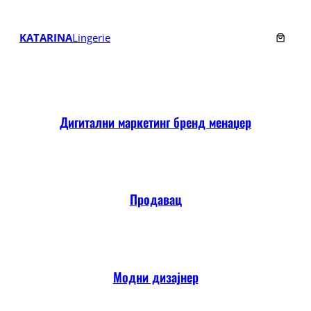
Скочи
на
KATARINA
Lingerie
садржај
Дигитални маркетинг бренд менаџер
Продавац
Модни дизајнер