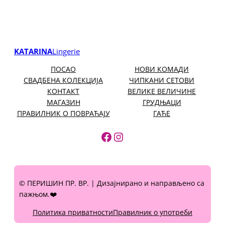
KATARINA
Lingerie
ПОСАО
НОВИ КОМАДИ
СВАДБЕНА КОЛЕКЦИЈА
ЧИПКАНИ СЕТОВИ
КОНТАКТ
ВЕЛИКЕ ВЕЛИЧИНЕ
МАГАЗИН
ГРУДЊАЦИ
ПРАВИЛНИК О ПОВРАЋАЈУ
ГАЋЕ
https://www.facebook.
https://www.instagr
© ПЕРИШИН ПР. ВР. | Дизајнирано и направљено са
пажњом.❤️
Политика приватности
Правилник о употреби