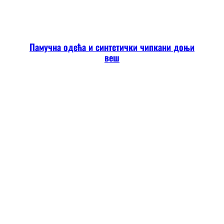
Памучна одећа и синтетички чипкани доњи
веш