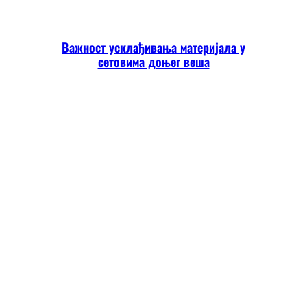
Важност усклађивања материјала у
сетовима доњег веша