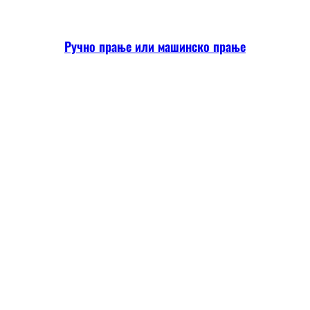
Ручно прање или машинско прање