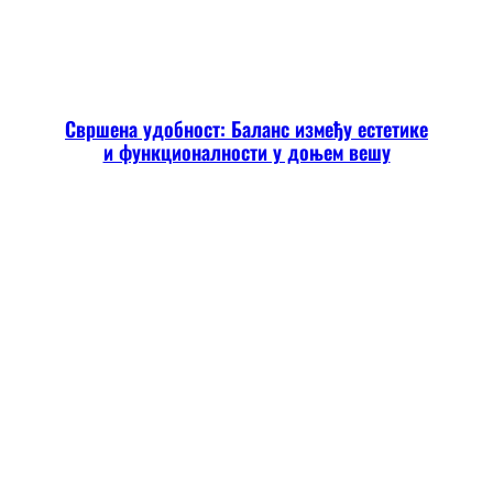
Свршена удобност: Баланс између естетике
и функционалности у доњем вешу