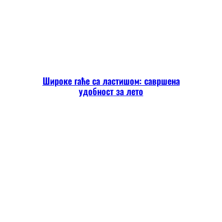
Широке гаће са ластишом: савршена
удобност за лето