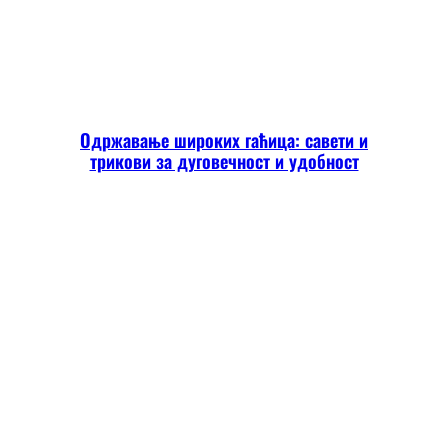
Одржавање широких гаћица: савети и
трикови за дуговечност и удобност