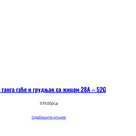
 танга гаће и грудњак са жицом 28А – 52G
979,00
рсд
Одаберите опције