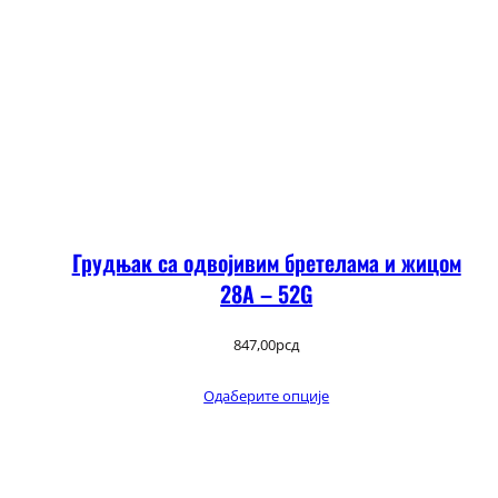
Грудњак са одвојивим бретелама и жицом
28А – 52G
847,00
рсд
Одаберите опције