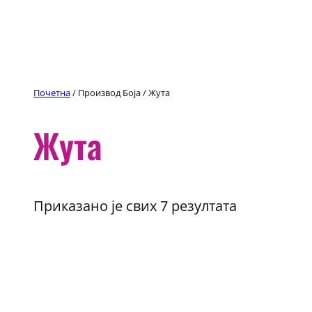
Скочи
на
садржај
Почетна
/ Производ Боја / Жута
Жута
Приказано је свих 7 резултата