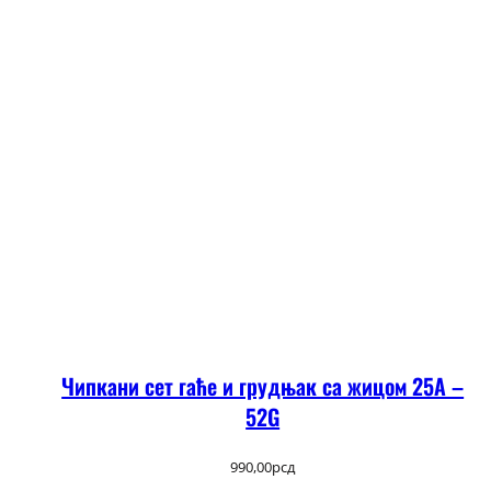
Чипкани сет гаће и грудњак са жицом 25А –
52G
990,00
рсд