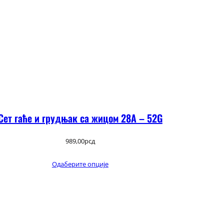
Сет гаће и грудњак са жицом 28А – 52G
989,00
рсд
Одаберите опције