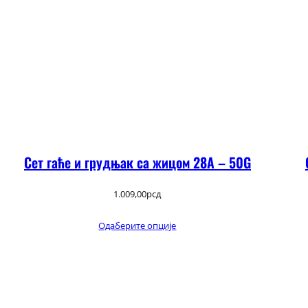
Сет гаће и грудњак са жицом 28А – 50G
1.009,00
рсд
Одаберите опције