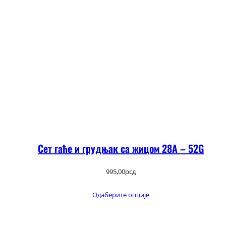
Сет гаће и грудњак са жицом 28А – 52G
995,00
рсд
Одаберите опције