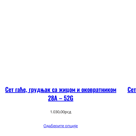
Сет гаће, грудњак са жицом и оковратником
Сет
28А – 52G
1.030,00
рсд
Одаберите опције